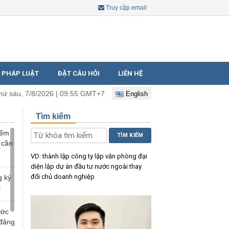
Truy cập email
 PHÁP LUẬT
ĐẶT CÂU HỎI
LIÊN HỆ
hứ sáu, 7/8/2026 | 09:55 GMT+7
English
Tìm kiếm
iểm
TÌM KIẾM
 cần
VD:
thành lập công ty
lập văn phòng đại
diện
lập dự án đầu tư nước ngoài
thay
đổi chủ doanh nghiệp
g ký
i
ước
 đăng