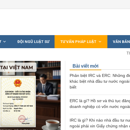
Ư
ĐỘI NGŨ LUẬT SƯ
TƯ VẤN PHÁP LUẬT
VĂN BẢN
T
Bài viết mới
Phân biệt IRC và ERC: Những đ
khác biệt nhà đầu tư nước ngoài
biết
ERC là gì? Hồ sơ và thủ tục đăn
doanh nghiệp có vốn nước ngoà
IRC là gì? Khi nào nhà đầu tư n
ngoài phải xin Giấy chứng nhận