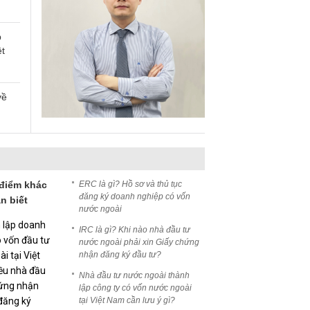
p
ệt
về
ch
hiệm
 điểm khác
ERC là gì? Hồ sơ và thủ tục
đăng ký doanh nghiệp có vốn
n biết
̀ có
nước ngoài
h lập doanh
IRC là gì? Khi nào nhà đầu tư
ó vốn đầu tư
nước ngoài phải xin Giấy chứng
i tại Việt
nhận đăng ký đầu tư?
 được
ều nhà đầu
Nhà đầu tư nước ngoài thành
hứng nhận
lập công ty có vốn nước ngoài
đăng ký
tại Việt Nam cần lưu ý gì?