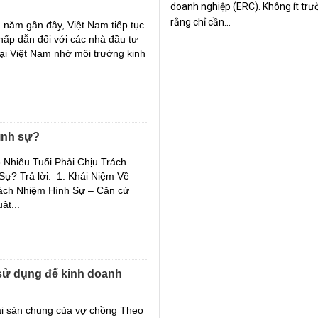
Các văn bản hướng dẫn đặc xá
doanh nghiệp (ERC). Không ít tr
rằng chỉ cần...
 năm gần đây, Việt Nam tiếp tục
Cha mất không để lại di chúc, gi
hấp dẫn đối với các nhà đầu tư
khai sinh không ghi tên cha thì c
ại Việt Nam nhờ môi trường kinh
có được hưởng thừa kế không?
ình sự?
o Nhiêu Tuổi Phải Chịu Trách
ự? Trả lời: 1. Khái Niệm Về
ách Nhiệm Hình Sự – Căn cứ
ật...
sử dụng để kinh doanh
tài sản chung của vợ chồng Theo