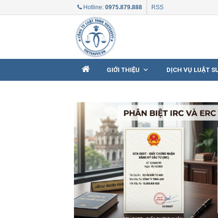
Skip
Hotline:
0975.879.888
RSS
to
content
GIỚI THIỆU
DỊCH VỤ LUẬT S