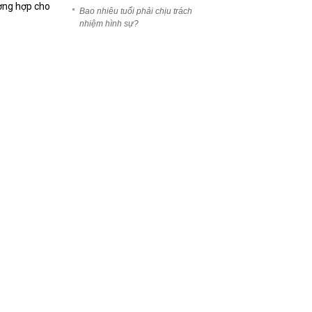
 2024
ường hợp cho
Bao nhiêu tuổi phải chịu trách
nhiệm hình sự?
ấy
on