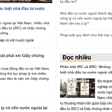
ký đầu tư?
c biệt nhà đầu tư nước
Nhà đầu tư nước ngoài thành lậ
công ty có vốn nước ngoài tại Vi
 ngoài tại Việt Nam, nhiều nhà
Nam cần lưu ý gì?
 đầu tư (IRC) và Giấy chứng
ường...
Pháp luật quy định như thế nào 
điều kiện có hiệu lực của giao dị
hiệp có vốn nước ngoài
dân sự?
oài phải xin Giấy chứng
Đọc nhiều
Bao nhiêu tuổi phải chịu trách n
hình sự?
Phân biệt IRC và ERC: Những
n hoạt động đầu tư tại Việt Nam,
biệt nhà đầu tư nước ngoài cầ
Người đang chấp hành án phạt tu
ững thủ tục pháp lý mà nhiều
được liên hệ với người thân hay
uan tâm là việc xin Giấy chứng
Khi thàn
không?
nghiệp c
nước ngoà
Tài sản chung của vợ chồng có
Nam, nhi
sử dụng để kinh doanh không?
tư thường nhầm lẫn giữa Giấy c
ty có vốn nước ngoài tại
đầu tư (IRC) và Giấy chứng nhận 