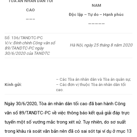
TÒA ÁN NHÂN DÂN TỐI
NAM
CAO
Độc lập – Tự do – Hạnh phúc
——–
—————
Số: 136/TANDTC-PC
V/v: Đính chính Công văn số
Hà Nội, ngày 25 tháng 8 năm 2020
89/TANDTC-PC ngày
30/6/2020 của TANDTC
– Các Tòa án nhân dân và Tòa án quân sự;
Kính gửi:
– Các đơn vị thuộc Tòa án nhân dân tối
cao.
Ngày 30/6/2020, Tòa án nhân dân tối cao đã ban hành Công
văn số 89/TANDTC-PC về việc thông báo kết quả giải đáp trực
tuyến một số vướng mắc trong xét xử. Tuy nhiên, do sơ suất
trong khâu rà soát văn bản nên đã có sai sót tại ví dụ ở mục 13