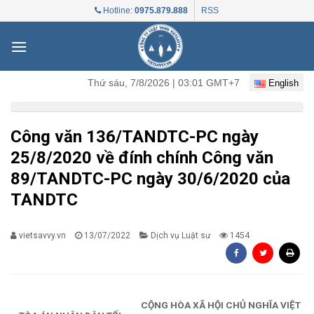
Skip
Hotline:
0975.879.888
RSS
to
content
Thứ sáu, 7/8/2026 | 03:01 GMT+7
English
Công văn 136/TANDTC-PC ngày
25/8/2020 về đính chính Công văn
89/TANDTC-PC ngày 30/6/2020 của
TANDTC
vietsavvy.vn
13/07/2022
Dịch vụ Luật sư
1454
CỘNG HÒA XÃ HỘI CHỦ NGHĨA VIỆT