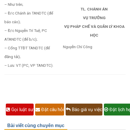
– Như trên;
TL. CHÁNH ÁN
– Đ/c Chánh án TANDTC (để
VỤ TRƯỞNG
báo cáo);
VỤ PHÁP CHẾ VÀ QUẢN LÝ KHOA
– Đ/c Nguyễn Trí Tuệ, PC
HỌC
ATANDTC (để b/c);
Nguyễn Chí Công
– Cổng TTĐT TANDTC (để
đăng tải);
– Lưu: VT (PC, VP TANDTC).
Gọi luật sư
Đặt câu hỏi
Báo giá vụ việc
Đặt lịch h
Bài viết cùng chuyên mục