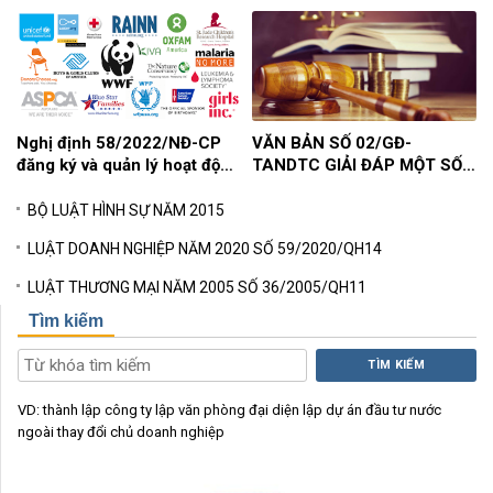
Nghị định 58/2022/NĐ-CP
VĂN BẢN SỐ 02/GĐ-
đăng ký và quản lý hoạt động
TANDTC GIẢI ĐÁP MỘT SỐ
của các tổ chức phi chính
VẤN ĐỀ TỐ TỤNG HÀNH
phủ nước ngoài
CHÍNH
BỘ LUẬT HÌNH SỰ NĂM 2015
LUẬT DOANH NGHIỆP NĂM 2020 SỐ 59/2020/QH14
LUẬT THƯƠNG MẠI NĂM 2005 SỐ 36/2005/QH11
Tìm kiếm
TÌM KIẾM
VD:
thành lập công ty
lập văn phòng đại diện
lập dự án đầu tư nước
ngoài
thay đổi chủ doanh nghiệp