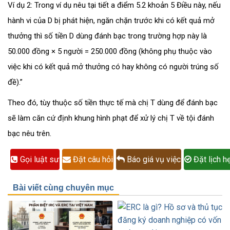
Ví dụ 2: Trong ví dụ nêu tại tiết a điểm 5.2 khoản 5 Điều này, nếu
hành vi của D bị phát hiện, ngăn chặn trước khi có kết quả mở
thưởng thì số tiền D dùng đánh bạc trong trường hợp này là
50.000 đồng × 5 người = 250.000 đồng (không phụ thuộc vào
việc khi có kết quả mở thưởng có hay không có người trúng số
đề).”
Theo đó, tùy thuộc số tiền thực tế mà chị T dùng để đánh bạc
sẽ làm căn cứ định khung hình phạt để xử lý chị T về tội đánh
bạc nêu trên.
Gọi luật sư
Đặt câu hỏi
Báo giá vụ việc
Đặt lịch h
Bài viết cùng chuyên mục