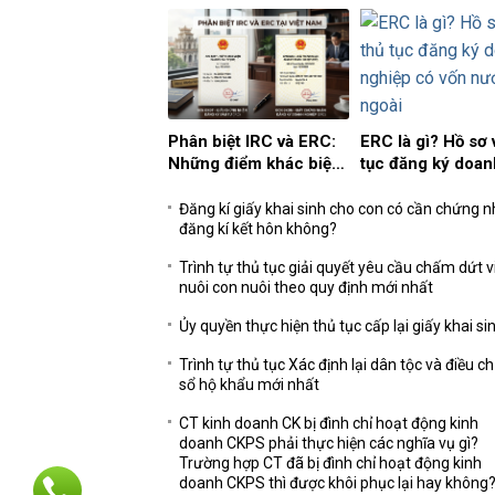
a mất không để lại
Phân biệt IRC và ERC:
ERC là gì? Hồ sơ 
chúc, giấy khai sinh
Những điểm khác biệt
tục đăng ký doan
ông ghi tên cha thì
nhà đầu tư nước ngoài
nghiệp có vốn n
n có được hưởng
cần biết
ngoài
Đăng kí giấy khai sinh cho con có cần chứng n
ừa kế không?
đăng kí kết hôn không?
Trình tự thủ tục giải quyết yêu cầu chấm dứt v
nuôi con nuôi theo quy định mới nhất
Ủy quyền thực hiện thủ tục cấp lại giấy khai si
Trình tự thủ tục Xác định lại dân tộc và điều c
sổ hộ khẩu mới nhất
CT kinh doanh CK bị đình chỉ hoạt động kinh
doanh CKPS phải thực hiện các nghĩa vụ gì?
Trường hợp CT đã bị đình chỉ hoạt động kinh
doanh CKPS thì được khôi phục lại hay không