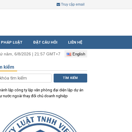
Truy cập email
 PHÁP LUẬT
ĐẶT CÂU HỎI
LIÊN HỆ
ứ năm, 6/8/2026 | 21:57 GMT+7
English
m kiếm
TÌM KIẾM
hành lập công ty
lập văn phòng đại diện
lập dự án
tư nước ngoài
thay đổi chủ doanh nghiệp