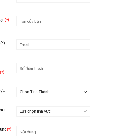
bạn
(*)
(*)
(*)
vực
 vực
dung
(*)