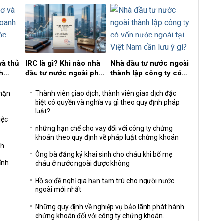
và thủ
IRC là gì? Khi nào nhà
Nhà đầu tư nước ngoài
Bao nhi
h
đầu tư nước ngoài phải
thành lập công ty có
chịu tr
ước
xin Giấy chứng nhận
vốn nước ngoài tại Việt
sự?
đăng ký đầu tư?
Nam cần lưu ý gì?
hận
Thành viên giao dịch, thành viên giao dịch đặc
biệt có quyền và nghĩa vụ gì theo quy định pháp
luật?
iệc
những hạn chế cho vay đối với công ty chứng
khoán theo quy định về pháp luật chứng khoán
nh
Ông bà đăng ký khai sinh cho cháu khi bố mẹ
hỉnh
cháu ở nước ngoài được không
Hồ sơ đề nghị gia hạn tạm trú cho người nước
ngoài mới nhất
Những quy định về nghiệp vụ bảo lãnh phát hành
?
chứng khoán đối với công ty chứng khoán.