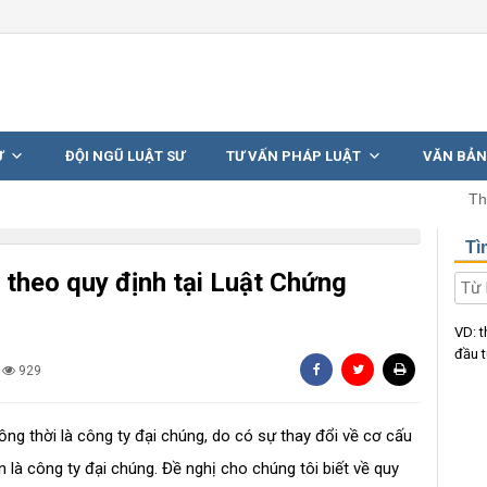
Ư
ĐỘI NGŨ LUẬT SƯ
TƯ VẤN PHÁP LUẬT
VĂN BẢN
Th
Tì
 theo quy định tại Luật Chứng
VD:
t
đầu 
929
ng thời là công ty đại chúng, do có sự thay đổi về cơ cấu
là công ty đại chúng. Đề nghị cho chúng tôi biết về quy